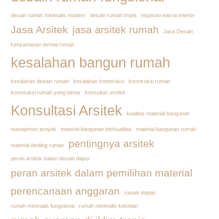
desain rumah minimalis modern
desain rumah tropis
inspirasi warna interior
Jasa Arsitek
jasa arsitek rumah
Jasa Desain
kenyamanan termal rumah
kesalahan bangun rumah
kesalahan desain rumah
kesalahan konstruksi
konstruksi rumah
konstruksi rumah yang benar
konsultan arsitek
Konsultasi Arsitek
kualitas material bangunan
manajemen proyek
material bangunan berkualitas
material bangunan rumah
pentingnya arsitek
material dinding rumah
peran arsitek dalam desain dapur
peran arsitek dalam pemilihan material
perencanaan anggaran
rumah impian
rumah minimalis fungsional
rumah minimalis kekinian