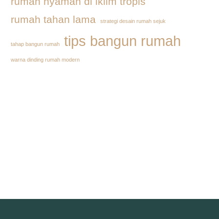
rumah nyaman di iklim tropis
rumah tahan lama
strategi desain rumah sejuk
tips bangun rumah
tahap bangun rumah
warna dinding rumah modern