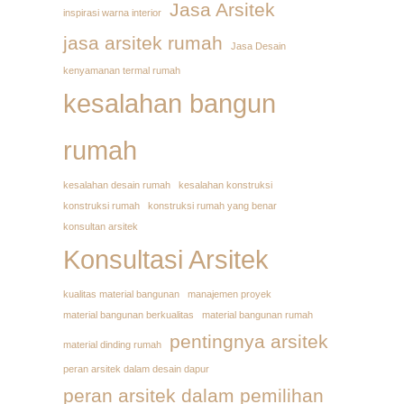
Jasa Arsitek
inspirasi warna interior
jasa arsitek rumah
Jasa Desain
kenyamanan termal rumah
kesalahan bangun
rumah
kesalahan desain rumah
kesalahan konstruksi
konstruksi rumah
konstruksi rumah yang benar
konsultan arsitek
Konsultasi Arsitek
kualitas material bangunan
manajemen proyek
material bangunan berkualitas
material bangunan rumah
pentingnya arsitek
material dinding rumah
peran arsitek dalam desain dapur
peran arsitek dalam pemilihan