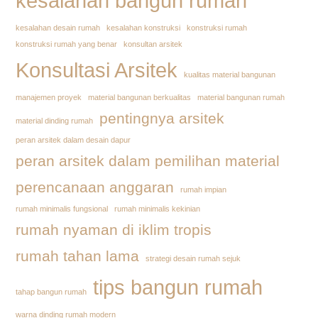
kesalahan bangun rumah
kesalahan desain rumah
kesalahan konstruksi
konstruksi rumah
konstruksi rumah yang benar
konsultan arsitek
Konsultasi Arsitek
kualitas material bangunan
manajemen proyek
material bangunan berkualitas
material bangunan rumah
pentingnya arsitek
material dinding rumah
peran arsitek dalam desain dapur
peran arsitek dalam pemilihan material
perencanaan anggaran
rumah impian
rumah minimalis fungsional
rumah minimalis kekinian
rumah nyaman di iklim tropis
rumah tahan lama
strategi desain rumah sejuk
tips bangun rumah
tahap bangun rumah
warna dinding rumah modern