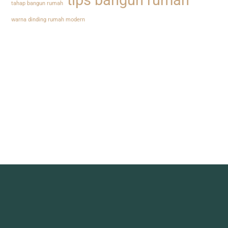
tips bangun rumah
tahap bangun rumah
warna dinding rumah modern