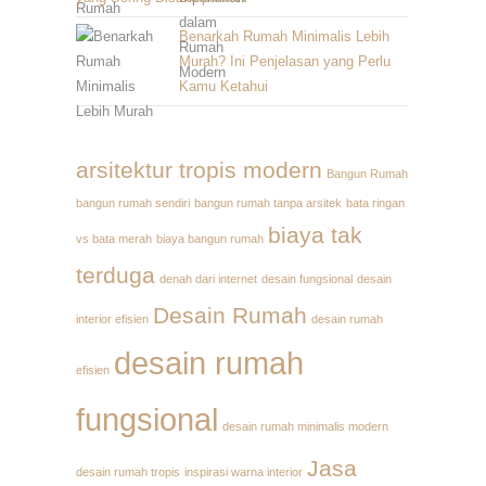
Benarkah Rumah Minimalis Lebih
Murah? Ini Penjelasan yang Perlu
Kamu Ketahui
arsitektur tropis modern
Bangun Rumah
bangun rumah sendiri
bangun rumah tanpa arsitek
bata ringan
biaya tak
vs bata merah
biaya bangun rumah
terduga
denah dari internet
desain fungsional
desain
Desain Rumah
interior efisien
desain rumah
desain rumah
efisien
fungsional
desain rumah minimalis modern
Jasa
desain rumah tropis
inspirasi warna interior