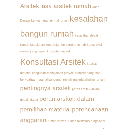
Arsitek
jasa arsitek rumah
Jasa
kesalahan
Desain
kenyamanan termal rumah
bangun rumah
kesalahan desain
rumah
kesalahan konstruksi
konstruksi rumah
konstruksi
rumah yang benar
konsultan arsitek
Konsultasi Arsitek
kualitas
material bangunan
manajemen proyek
material bangunan
berkualitas
material bangunan rumah
material dinding rumah
pentingnya arsitek
peran arsitek dalam
peran arsitek dalam
desain dapur
pemilihan material
perencanaan
anggaran
rumah impian
rumah minimalis fungsional