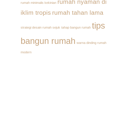
rumah nyaman di
rumah minimalis kekinian
iklim tropis
rumah tahan lama
tips
strategi desain rumah sejuk
tahap bangun rumah
bangun rumah
warna dinding rumah
modern